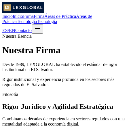
Inicio
Inicio
Firma
Firma
Áreas de Práctica
Áreas de
Práctica
Tecnología
Tecnología
menu
ES
/
EN
Contacto
Nuestra Esencia
Nuestra Firma
Desde 1989, LEXGLOBAL ha establecido el estándar de rigor
institucional en El Salvador.
Rigor institucional y experiencia profunda en los sectores más
regulados de El Salvador.
Filosofía
Rigor Jurídico y Agilidad Estratégica
Combinamos décadas de experiencia en sectores regulados con una
mentalidad adaptada a la economía digital.