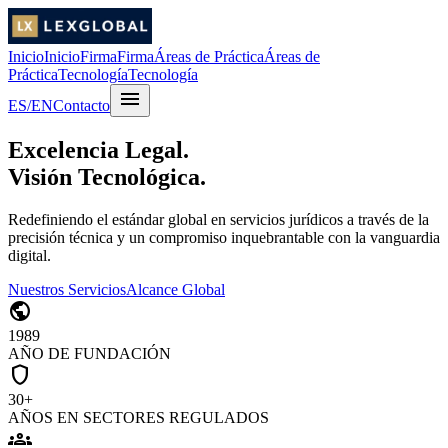
Inicio
Inicio
Firma
Firma
Áreas de Práctica
Áreas de
Práctica
Tecnología
Tecnología
menu
ES
/
EN
Contacto
Excelencia Legal.
Visión Tecnológica.
Redefiniendo el estándar global en servicios jurídicos a través de la
precisión técnica y un compromiso inquebrantable con la vanguardia
digital.
Nuestros Servicios
Alcance Global
public
1989
AÑO DE FUNDACIÓN
shield
30+
AÑOS EN SECTORES REGULADOS
groups